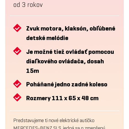
od 3 rokov
Zvuk motora, klaksón, obľúbené
detské melódie
Je možné tiež ovládať pomocou
diaľkového ovládača, dosah
15m
Poháňané jedno zadné koleso
Rozmery 111 x 65 x 48 cm
Predstavujeme ti nové elektrické autíčko
MERCEDES-BENZ SLS, jedná sa o zmenšenú