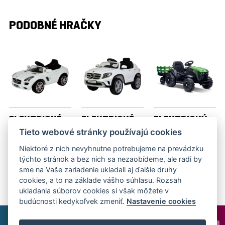
PODOBNÉ HRAČKY
ELEKTRICKÉ
ELEKTRICKÉ
ELEKTRICKÝ
AUTÍČKO
AUTÍČKO
TRAKTOR
Tieto webové stránky používajú cookies
MERCEDES
MERCEDES
FARM S
Niektoré z nich nevyhnutne potrebujeme na prevádzku
SLS
GLA
VOZÍKOM
týchto stránok a bez nich sa nezaobídeme, ale radi by
BEC 7110
BEC 8110
BEC 8211
sme na Vaše zariadenie ukladali aj ďalšie druhy
cookies, a to na základe vášho súhlasu. Rozsah
ukladania súborov cookies si však môžete v
budúcnosti kedykoľvek zmeniť.
Nastavenie cookies