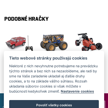
PODOBNÉ HRAČKY
Tieto webové stránky používajú cookies
RC HUMMER
BIG FOOT -
BUGGY
Niektoré z nich nevyhnutne potrebujeme na prevádzku
H2
BUS
FORMULE
týchto stránok a bez nich sa nezaobídeme, ale radi by
BRC 12.220
BRC 18.423
BRC 18.410
sme na Vaše zariadenie ukladali aj ďalšie druhy
cookies, a to na základe vášho súhlasu. Rozsah
ukladania súborov cookies si však môžete v
budúcnosti kedykoľvek zmeniť.
Nastavenie cookies
Povoliť všetky cookies
CZ
|
SK
|
EN