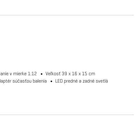
danie v mierke 1:12
Veľkosť 39 x 16 x 15 cm
daptér súčasťou balenia
LED predné a zadné svetlá