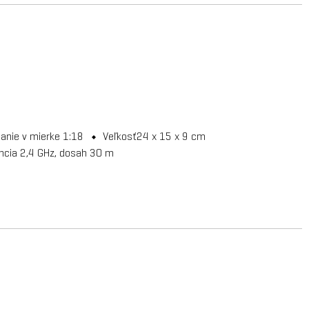
danie v mierke 1:18
Veľkosť24 x 15 x 9 cm
encia 2,4 GHz, dosah 30 m