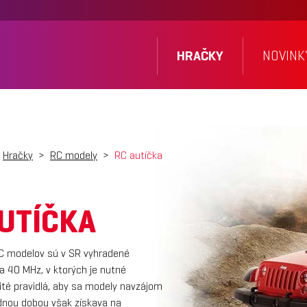
HRAČKY
NOVINK
Hračky
>
RC modely
>
RC autíčka
UTÍČKA
C modelov sú v SR vyhradené
a 40 MHz, v ktorých je nutné
ité pravidlá, aby sa modely navzájom
ednou dobou však získava na