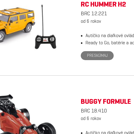
RC HUMMER H2
BRC 12.221
od 6 rokov
Autíčko na diaľkové ovlá
Ready to Go, batérie a a
PRESKÚMAJ
BUGGY FORMULE
BRC 18.410
od 6 rokov
Autíčko na diaľkové ovlá