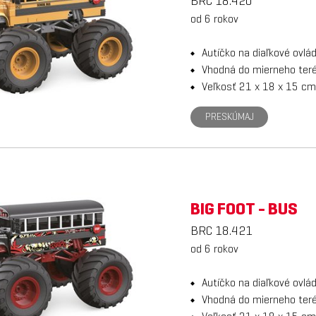
BRC 18.420
od 6 rokov
Autíčko na diaľkové ovlá
Vhodná do mierneho teré
Veľkosť 21 x 18 x 15 c
PRESKÚMAJ
BIG FOOT - BUS
BRC 18.421
od 6 rokov
Autíčko na diaľkové ovlá
Vhodná do mierneho teré