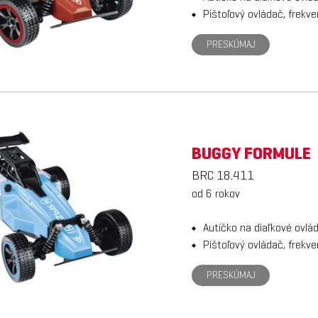
Pištoľový ovládač, frekv
PRESKÚMAJ
BUGGY FORMULE
BRC 18.411
od 6 rokov
Autíčko na diaľkové ovlá
Pištoľový ovládač, frekv
PRESKÚMAJ