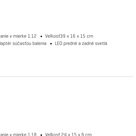
danie v mierke 1:12
Veľkosť39 x 16 x 15 cm
daptér súčasťou balenia
LED predné a zadné svetlá
danie v mierke 1:18
Veľkosť 24 x 15 x 9 cm