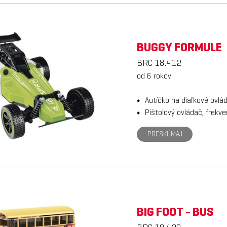
BUGGY FORMULE
BRC 18.412
od 6 rokov
Autíčko na diaľkové ovlá
Pištoľový ovládač, frekv
PRESKÚMAJ
BIG FOOT - BUS