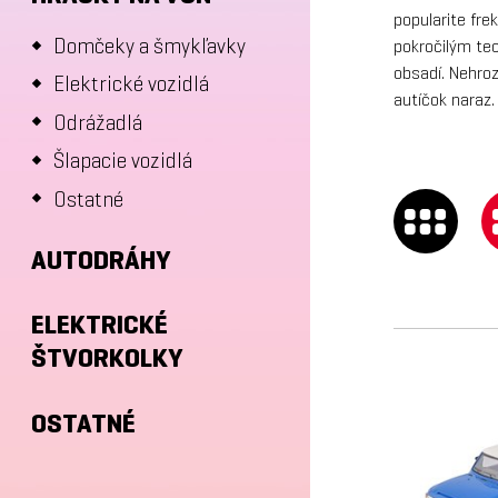
popularite fre
Domčeky a šmykľavky
pokročilým te
obsadí. Nehroz
Elektrické vozidlá
autíčok naraz.
Odrážadlá
Šlapacie vozidlá
Ostatné
AUTODRÁHY
ELEKTRICKÉ
ŠTVORKOLKY
OSTATNÉ