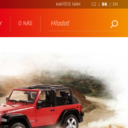
NAPÍŠTE NÁM
CZ
|
SK
|
EN
Y
O NÁS