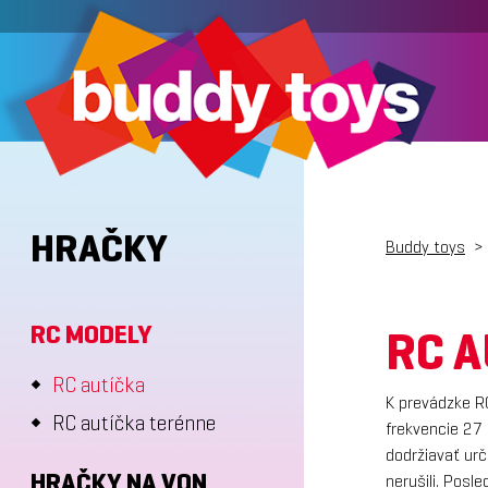
HRAČKY
Buddy toys
>
RC MODELY
RC A
RC autíčka
K prevádzke R
RC autíčka terénne
frekvencie 27 
dodržiavať urč
HRAČKY NA VON
nerušili. Posl